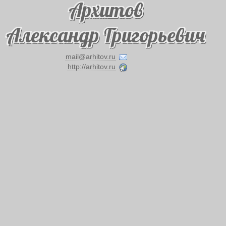
Архитов
Александр Григорьевич
mail@arhitov.ru
http://arhitov.ru